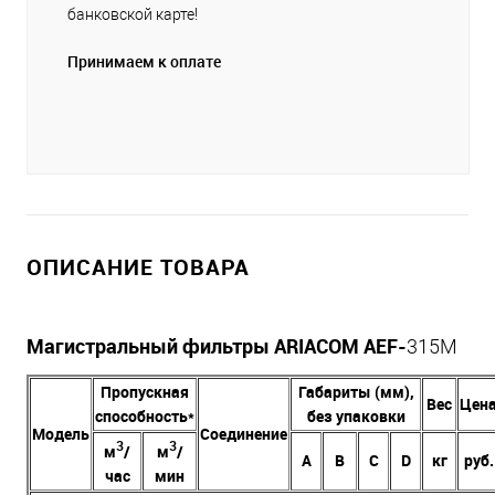
банковской карте!
Принимаем к оплате
ОПИСАНИЕ ТОВАРА
Магистральный фильтры ARIACOM AEF-
315M
Пропускная
Габариты (мм),
Вес
Цен
способность*
без упаковки
Модель
Соединение
3
3
м
/
м
/
А
В
C
D
кг
руб.
час
мин