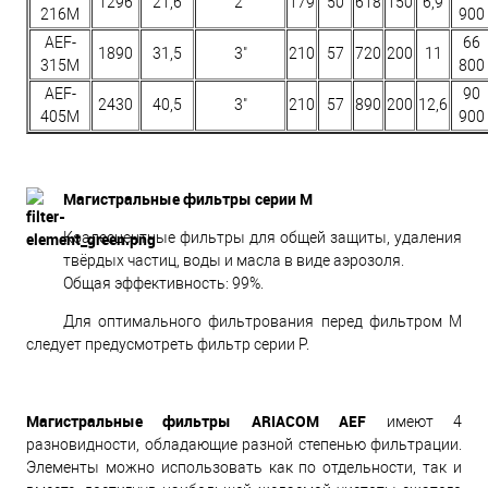
1296
21,6
2"
179
50
618
150
6,9
216M
900
AEF-
66
1890
31,5
3"
210
57
720
200
11
315M
800
AEF-
90
2430
40,5
3"
210
57
890
200
12,6
405M
900
Магистральные фильтры серии M
Коалесцентные фильтры для общей защиты, удаления
твёрдых частиц, воды и масла в виде аэрозоля.
Общая эффективность: 99%.
Для оптимального фильтрования перед фильтром M
следует предусмотреть фильтр серии P.
Магистральные фильтры ARIACOM AEF
имеют 4
разновидности, обладающие разной степенью фильтрации.
Элементы можно использовать как по отдельности, так и