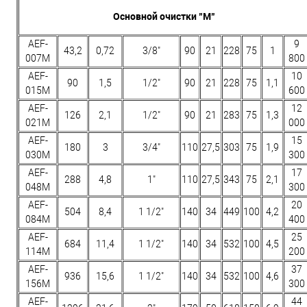
Основной очистки "M"
AEF-
9
43,2
0,72
3/8"
90
21
228
75
1
007M
800
AEF-
10
90
1,5
1/2"
90
21
228
75
1,1
015M
600
AEF-
12
126
2,1
1/2"
90
21
283
75
1,3
021M
000
AEF-
15
180
3
3/4"
110
27,5
303
75
1,9
030M
300
AEF-
17
288
4,8
1"
110
27,5
343
75
2,1
048M
300
AEF-
20
504
8,4
1 1/2"
140
34
449
100
4,2
084M
400
AEF-
25
684
11,4
1 1/2"
140
34
532
100
4,5
114M
200
AEF-
37
936
15,6
1 1/2"
140
34
532
100
4,6
156M
300
AEF-
44