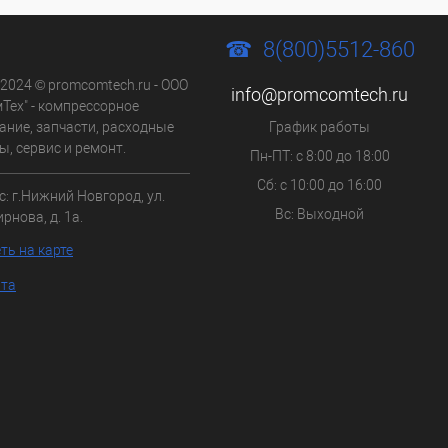
8(800)5512-860
 2024 © promcomtech.ru - ООО
info@promcomtech.ru
Тех" - компрессорное
ание, запчасти, расходные
График работы
, сервис и ремонт.
Пн-ПТ: с 8:00 до 18:00
Сб: с 10:00 до 16:00
с:
г.Нижний Новгород,
ул.
Вс: Выходной
рнова, д. 1а.
ть на карте
йта