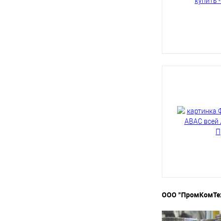
ООО "ПромКомТех