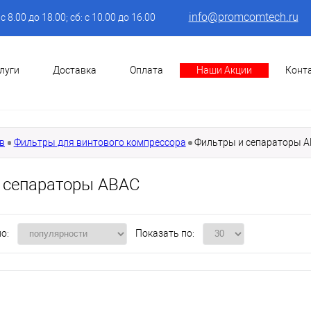
info@promcomtech.ru
: с 8.00 до 18.00; сб: с 10.00 до 16.00
луги
Доставка
Оплата
Наши Акции
Конт
в
Фильтры для винтового компрессора
Фильтры и сепараторы 
 сепараторы ABAC
о:
Показать по: