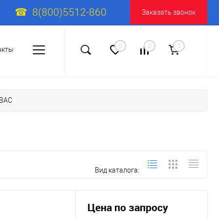
8(800)5512-860
Заказать звонок
0
0
0
акты
ABAC
Вид каталога:
Цена по запросу