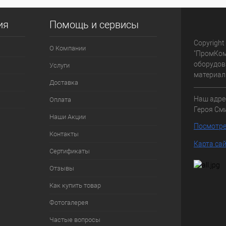
ия
Помощь и сервисы
Copyright
О Компании
"ПромКом
оборудов
Услуги
материалы
Доставка
Наш адре
Оплата
Героя Сми
Наши Акции
Посмотре
Контакты
Карта са
Сертификаты
Отзывы
Как купить товар
Фотогалерея
Частые вопросы