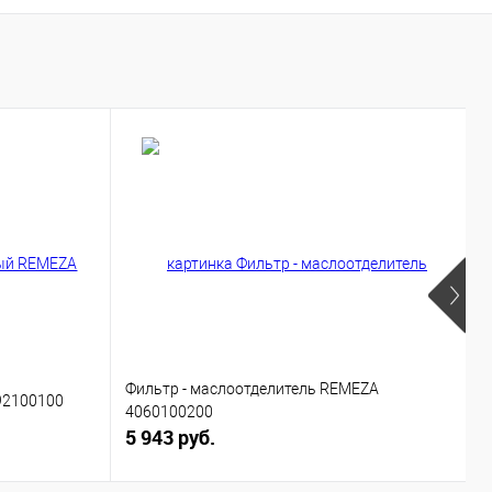
В
Фильтр - маслоотделитель REMEZA
92100100
П
4060100200
5 943 руб.
4