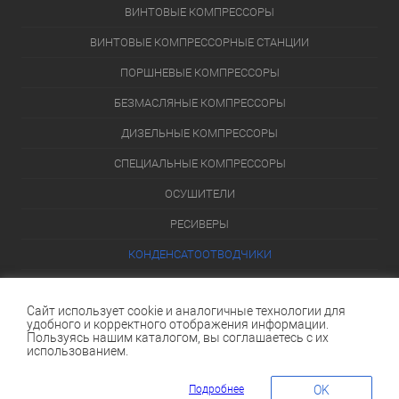
ВИНТОВЫЕ КОМПРЕССОРЫ
ВИНТОВЫЕ КОМПРЕССОРНЫЕ СТАНЦИИ
ПОРШНЕВЫЕ КОМПРЕССОРЫ
БЕЗМАСЛЯНЫЕ КОМПРЕССОРЫ
ДИЗЕЛЬНЫЕ КОМПРЕССОРЫ
СПЕЦИАЛЬНЫЕ КОМПРЕССОРЫ
ОСУШИТЕЛИ
РЕСИВЕРЫ
КОНДЕНСАТООТВОДЧИКИ
ПЕРЕЙТИ В КАТАЛОГ
Сайт использует cookie и аналогичные технологии для
удобного и корректного отображения информации.
Данный интернет-сайт носит исключительно информационный
Пользуясь нашим каталогом, вы соглашаетесь с их
характер и ни при каких условиях не является публичной офертой,
использованием.
определяемой положениями Статьи 437 (2) Гражданского кодекса
Российской Федерации.
Подробнее
OK