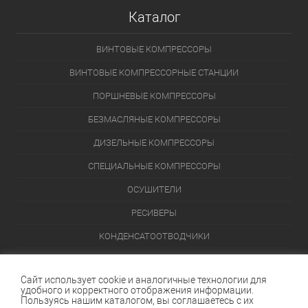
Каталог
ВИНТОВЫЕ КОМПРЕССОРЫ
ВИНТОВЫЕ КОМПРЕССОРНЫЕ СТАНЦИИ
ПОРШНЕВЫЕ КОМПРЕССОРЫ
БЕЗМАСЛЯНЫЕ КОМПРЕССОРЫ
ДИЗЕЛЬНЫЕ КОМПРЕССОРЫ
СПЕЦИАЛЬНЫЕ КОМПРЕССОРЫ
ОСУШИТЕЛИ
РЕСИВЕРЫ
КОНДЕНСАТООТВОДЧИКИ
ПЕРЕЙТИ В КАТАЛОГ
Сайт использует cookie и аналогичные технологии для
удобного и корректного отображения информации.
Данный интернет-сайт носит исключительно информационный
Пользуясь нашим каталогом, вы соглашаетесь с их
характер и ни при каких условиях не является публичной офертой,