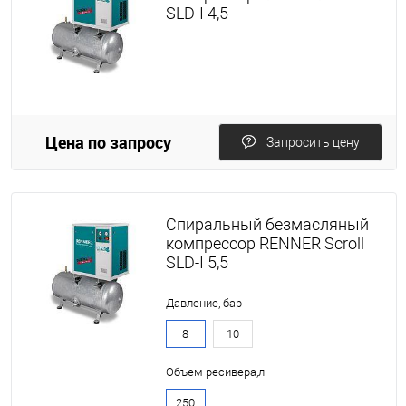
SLD-I 4,5
Цена по запросу
Запросить цену
Спиральный безмасляный
компрессор RENNER Scroll
SLD-I 5,5
Давление, бар
8
10
Объем ресивера,л
250