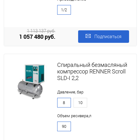
1/2
1 113 137 руб.
1 057 480 руб.
Подписаться
Спиральный безмасляный
компрессор RENNER Scroll
SLD-I 2,2
Давление, бар
8
10
Объем ресивера,л
90