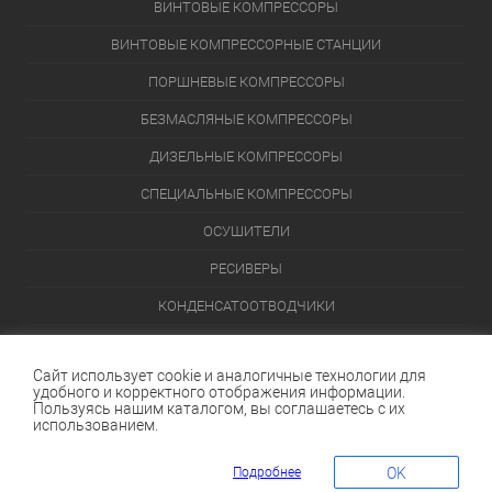
ВИНТОВЫЕ КОМПРЕССОРЫ
ВИНТОВЫЕ КОМПРЕССОРНЫЕ СТАНЦИИ
ПОРШНЕВЫЕ КОМПРЕССОРЫ
БЕЗМАСЛЯНЫЕ КОМПРЕССОРЫ
ДИЗЕЛЬНЫЕ КОМПРЕССОРЫ
СПЕЦИАЛЬНЫЕ КОМПРЕССОРЫ
ОСУШИТЕЛИ
РЕСИВЕРЫ
КОНДЕНСАТООТВОДЧИКИ
ПЕРЕЙТИ В КАТАЛОГ
Сайт использует cookie и аналогичные технологии для
удобного и корректного отображения информации.
Данный интернет-сайт носит исключительно информационный
Пользуясь нашим каталогом, вы соглашаетесь с их
характер и ни при каких условиях не является публичной офертой,
использованием.
определяемой положениями Статьи 437 (2) Гражданского кодекса
Российской Федерации.
Подробнее
OK
КОРЗИНА
0