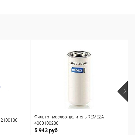
В
Фильтр - маслоотделитель REMEZA
92100100
П
4060100200
5 943 руб.
4