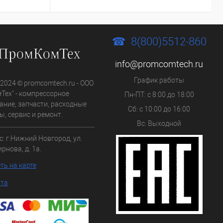
8(800)5512-860
info@promcomtech.ru
График работы
 2024 © promcomtech.ru - ООО
Тех" - компрессорное
Пн-ПТ: с 8:00 до 18:00
ание, запчасти, расходные
Сб: с 10:00 до 16:00
, сервис и ремонт.
Вс: Выходной
с:
г.Нижний Новгород,
ул.
рнова, д. 1а.
ть на карте
йта