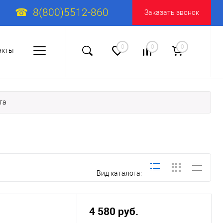
8(800)5512-860
Заказать звонок
0
0
0
акты
та
Вид каталога:
4 580 руб.