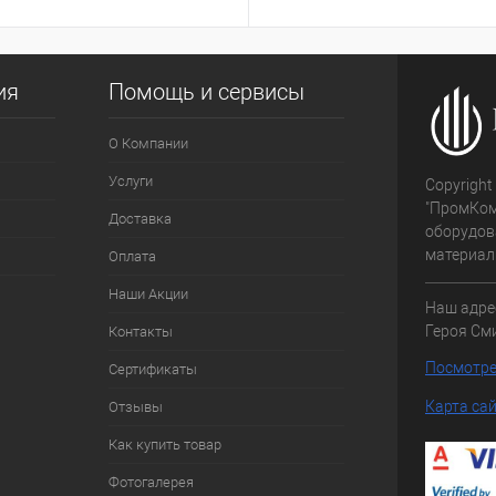
ия
Помощь и сервисы
О Компании
Услуги
Copyright
"ПромКом
Доставка
оборудов
материалы
Оплата
Наши Акции
Наш адре
Героя Сми
Контакты
Посмотре
Сертификаты
Карта са
Отзывы
Как купить товар
Фотогалерея