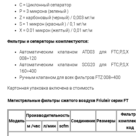
С = Циклонный сепаратор
P = 3 микрона (зеленый )
Z = карбоновый (черный) / 0,003 мг/м
S = 1 микрон (красный ) / 0,1 мг/м
X = 0.01 микрон (желтый) / 0,01 мг/м
Фильтры и сепараторы комплектуются:
Автоматическим клапаном ATD03 для FTС,P,S,X
008÷120
Автоматическим клапаном SCG20 для FTС,P,S,X
160÷400
Ручным клапаном для всех фильтров FTZ 008÷400
Картонная упаковка включена в стоимость
Магистральные фильтры сжатого воздуха Friulair серии FT
Фильтр
Производительность
Модель
Соединение
Размеры
комплек
м /час
л/мин
scfm
код