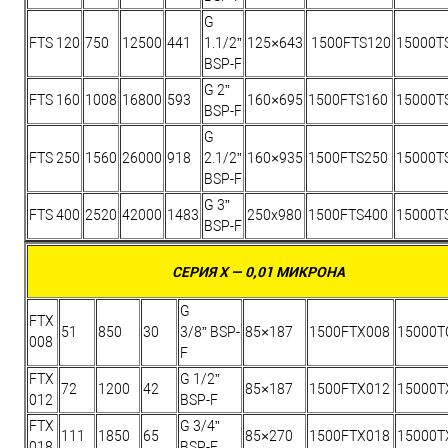
G
FTS 120
750
12500
441
1.1/2”
125×643
1500FTS120
15000T
BSP-F
G 2”
FTS 160
1008
16800
593
160×695
1500FTS160
15000T
BSP-F
G
FTS 250
1560
26000
918
2.1/2”
160×935
1500FTS250
15000T
BSP-F
G 3”
FTS 400
2520
42000
1483
250х980
1500FTS400
15000T
BSP-F
СЕРИЯ X — 0,01 МИКРОНА
G
FTX
51
850
30
3/8” BSP-
85×187
1500FTX008
15000T
008
F
FTX
G 1/2”
72
1200
42
85×187
1500FTX012
15000T
012
BSP-F
FTX
G 3/4”
111
1850
65
85×270
1500FTX018
15000T
018
BSP-F