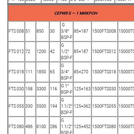
СЕРИЯ S — 1 МИКРОН
G
FTS 008
51
850
30
3/8”
85×187
1500FTS008
15000T
BSP-F
G
FTS 012
72
1200
42
1/2”
85×187
1500FTS012
15000T
BSP-F
G
FTS 018
111
1850
65
3/4”
85×270
1500FTS018
15000T
BSP-F
G 1”
FTS 030
198
3300
116
125×163
1500FTS030
15000T
BSP-F
G
FTS 055
330
5500
194
1.1/2”
125×362
1500FTS055
15000T
BSP-F
G
FTS 080
486
8100
286
1.1/2”
125×452
1500FTS080
15000T
BSP-F