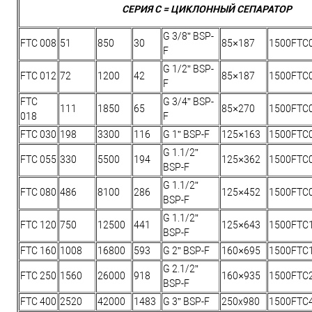
СЕРИЯ С = ЦИКЛОННЫЙ СЕПАРАТОР
G 3/8” BSP-
FTC 008
51
850
30
85×187
1500FTC
F
G 1/2” BSP-
FTC 012
72
1200
42
85×187
1500FTC
F
FTC
G 3/4” BSP-
111
1850
65
85×270
1500FTC
018
F
FTC 030
198
3300
116
G 1” BSP-F
125×163
1500FTC
G 1.1/2”
FTC 055
330
5500
194
125×362
1500FTC
BSP-F
G 1.1/2”
FTC 080
486
8100
286
125×452
1500FTC
BSP-F
G 1.1/2”
FTC 120
750
12500
441
125×643
1500FTC
BSP-F
FTC 160
1008
16800
593
G 2” BSP-F
160×695
1500FTC
G 2.1/2”
FTC 250
1560
26000
918
160×935
1500FTC
BSP-F
FTC 400
2520
42000
1483
G 3” BSP-F
250х980
1500FTC