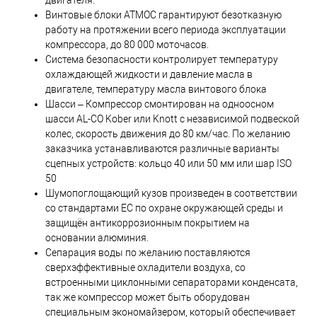
Винтовые блоки ATMOС гарантируют безотказную
работу на протяжении всего периода эксплуатации
компрессора, до 80 000 моточасов.
Система безопасности контролирует температуру
охлаждающей жидкости и давление масла в
двигателе, температуру масла винтового блока
Шасси – Компрессор смонтирован на одноосном
шасси AL-CO Kober или Knott с независимой подвеской
колес, скорость движения до 80 км/час. По желанию
заказчика устанавливаются различные варианты
сцепных устройств: кольцо 40 или 50 мм или шар ISO
50
Шумопоглощающий кузов произведен в соответствии
со стандартами ЕС по охране окружающей среды и
защищён антикоррозионным покрытием на
основании алюминия.
Сепарация воды по желанию поставляются
сверхэффективные охладители воздуха, со
встроенными циклонными сепараторами конденсата,
так же компрессор может быть оборудован
специальным экономайзером, который обеспечивает