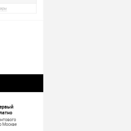
вары
первый
платно
интового
о Москве