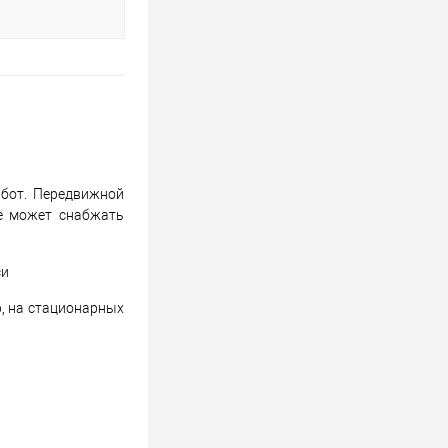
абот. Передвижной
ие может снабжать
си
р, на стационарных