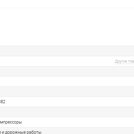
Другие то
382
омпрессоры
е и дорожные работы