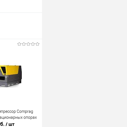
мпрессор Comprag
тационарных опорах
б.
/ шт