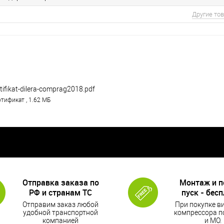
Другие то
tifikat-dilera-comprag2018.pdf
тификат , 1.62 МБ
Отправка заказа по
Монтаж и 
РФ и странам ТС
пуск - бес
Отправим заказ любой
При покупке в
удобной транспортной
компрессора п
компанией
и МО.