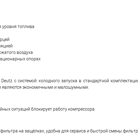
я уровня топлива
ерцей
ляцией
сжатого воздуха
стационарных опорах
eutz с системой холодного запуска в стандартной комплектации
 и являются экономичными и малошумными.
йных ситуаций блокирует работу компрессора.
ильтра на защёлках, удобна для сервиса и быстрой смены фильтр