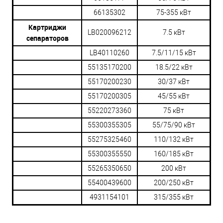
66135302
75-355 кВт
Картриджи
LB020096212
7.5 кВт
сепараторов
LB40110260
7.5/11/15 кВт
55135170200
18.5/22 кВт
55170200230
30/37 кВт
55170200305
45/55 кВт
55220273360
75 кВт
55300355305
55/75/90 кВт
55275325460
110/132 кВт
55300355550
160/185 кВт
55265350650
200 кВт
55400439600
200/250 кВт
4931154101
315/355 кВт