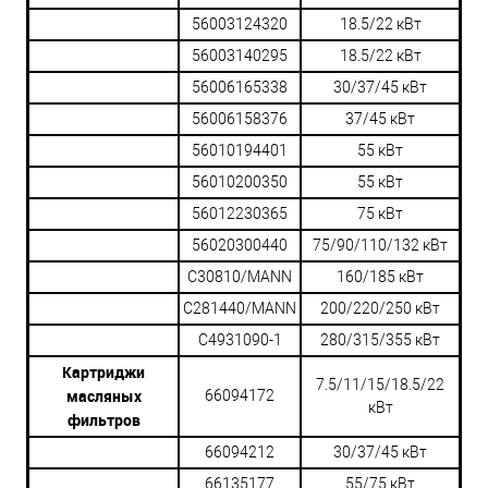
56003124320
18.5/22 кВт
56003140295
18.5/22 кВт
56006165338
30/37/45 кВт
56006158376
37/45 кВт
56010194401
55 кВт
56010200350
55 кВт
56012230365
75 кВт
56020300440
75/90/110/132 кВт
С30810/MANN
160/185 кВт
С281440/MANN
200/220/250 кВт
С4931090-1
280/315/355 кВт
Картриджи
7.5/11/15/18.5/22
масляных
66094172
кВт
фильтров
66094212
30/37/45 кВт
66135177
55/75 кВт