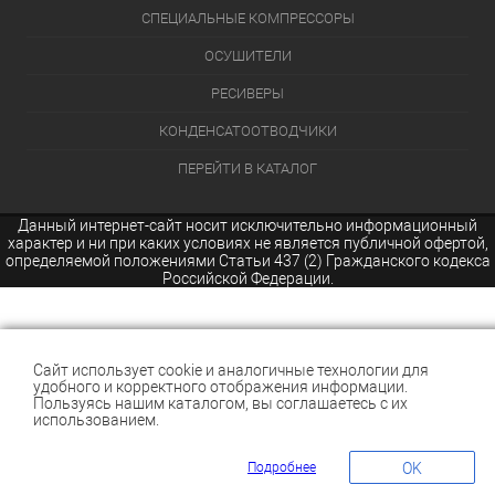
СПЕЦИАЛЬНЫЕ КОМПРЕССОРЫ
ОСУШИТЕЛИ
РЕСИВЕРЫ
КОНДЕНСАТООТВОДЧИКИ
ПЕРЕЙТИ В КАТАЛОГ
Данный интернет-сайт носит исключительно информационный
характер и ни при каких условиях не является публичной офертой,
определяемой положениями Статьи 437 (2) Гражданского кодекса
Российской Федерации.
Сайт использует cookie и аналогичные технологии для
удобного и корректного отображения информации.
Пользуясь нашим каталогом, вы соглашаетесь с их
использованием.
Подробнее
OK
КОРЗИНА
0