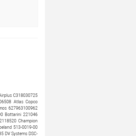
irplus C318030725
06508 Atlas Copco
tmos 627963100962
0 Bottarini 221046
 2118520 Champion
peland 513-0019-00
5 DV Systems DSC-