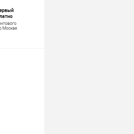
первый
платно
интового
о Москве