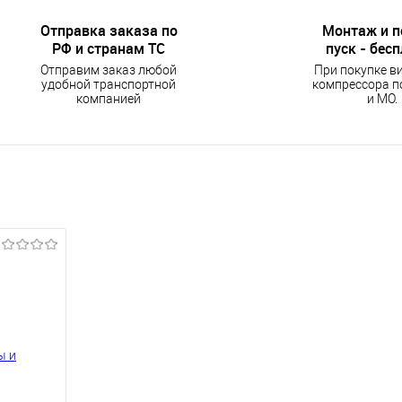
Отправка заказа по
Монтаж и 
РФ и странам ТС
пуск - бес
Отправим заказ любой
При покупке в
удобной транспортной
компрессора п
компанией
и МО.