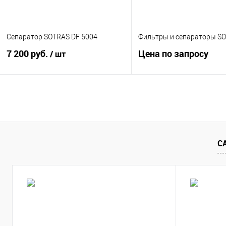
Сепаратор SOTRAS DF 5004
Фильтры и сепараторы S
7 200 руб.
Цена по запросу
/ шт
Запросить цен
В корзину
Купить в 1 клик
К сра
Купить в 1 клик
К сравнению
В избранное
Недос
В избранное
В
С
наличии