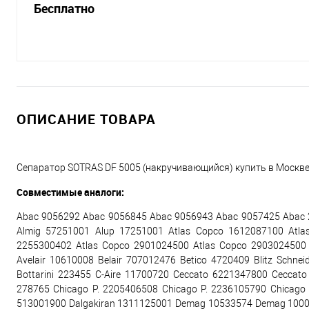
Бесплатно
ОПИСАНИЕ ТОВАРА
Сепаратор SOTRAS DF 5005 (накручивающийся) купить в Москве 
Совместимые аналоги:
Abac 9056292 Abac 9056845 Abac 9056943 Abac 9057425 Abac 
Almig 57251001 Alup 17251001 Atlas Copco 1612087100 Atla
2255300402 Atlas Copco 2901024500 Atlas Copco 290302450
Avelair 10610008 Belair 707012476 Betico 4720409 Blitz Schne
Bottarini 223455 C-Aire 11700720 Ceccato 6221347800 Cecca
278765 Chicago P. 2205406508 Chicago P. 2236105790 Chicago
513001900 Dalgakiran 1311125001 Demag 10533574 Demag 100