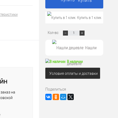
Купить
ктеристики
Купить в 1 клик
Кол-во:
Нашли
В наличии
дешевле
Условия оплаты и доставки
АЙН
Поделиться
заказ на
ковской
е