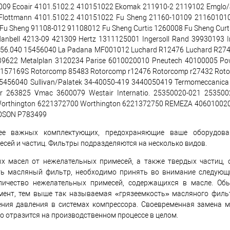
009 Ecoair 4101.5102.2 410151022 Ekomak 211910-2 2119102 Emglo/
 Flottmann 4101.5102.2 410151022 Fu Sheng 21160-10109 21160101
Sheng 91108-012 91108012 Fu Sheng Curtis 1260008 Fu Sheng Curti
nbell 4213-09 421309 Hertz 1311125001 Ingersoll Rand 39930193 I
4.56.040 15456040 La Padana MF001012 Luchard R12476 Luchard R2
622 Metalplan 3120234 Parise 6010020010 Pneutech 40100005 Po
 157169S Rotorcomp 85483 Rotorcomp r12476 Rotorcomp r27432 Roto
 15456040 Sullivan/Palatek 34-40050-419 3440050419 Termomeccanica
 263825 Vmac 3600079 Westair Internatio. 25350020-021 253500
Worthington 6221372700 Worthington 6221372750 REMEZA 40601002
LDSON P783499
ее важных комплектующих, предохраняющие ваше оборудова
сей и частиц. Фильтры подразделяются на несколько видов.
х масел от нежелательных примесей, а также твердых частиц,
ить масляный фильтр, необходимо принять во внимание следующ
ичество нежелательных примесей, содержащихся в масле. Обы
ент, тем выше так называемая «грязеемкость» масляного фильт
ния давления в системах компрессора. Своевременная замена 
о отразится на производственном процессе в целом.