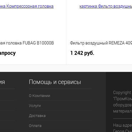
ая головка FUBAG B10000B
Фильтр воздушный REMEZA 40
апросу
1 242 руб.
ия
Помощь и сервисы
Copyright
О Компании
"ПромКом
оборудов
Услуги
материалы
Доставка
Наш адре
Оплата
Героя Сми