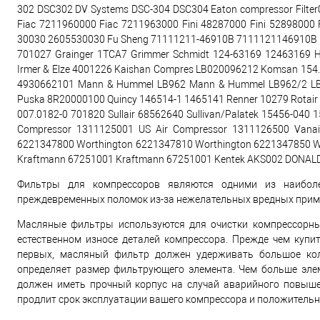
302 DSC302 DV Systems DSC-304 DSC304 Eaton compressor Filter
Fiac 7211960000 Fiac 7211963000 Fini 48287000 Fini 52898000
30030 2605530030 Fu Sheng 71111211-46910B 7111121146910B Fu 
701027 Grainger 1TCA7 Grimmer Schmidt 124-63169 12463169 Ha
Irmer & Elze 4001226 Kaishan Compres LB020096212 Komsan 15
4930662101 Mann & Hummel LB962 Mann & Hummel LB962/2 LB9
Puska 8R20000100 Quincy 146514-1 1465141 Renner 10279 Rotair
007.0182-0 701820 Sullair 68562640 Sullivan/Palatek 15456-040
Compressor 1311125001 US Air Compressor 1311126500 Vanair
6221347800 Worthington 6221347810 Worthington 6221347850 
Kraftmann 67251001 Kraftmann 67251001 Kentek AKS002 DONA
Фильтры для компрессоров являются одними из наибол
преждевременных поломок из-за нежелательных вредных приме
Масляные фильтры используются для очистки компрессорны
естественном износе деталей компрессора. Прежде чем куп
первых, масляный фильтр должен удерживать большое кол
определяет размер фильтрующего элемента. Чем больше элем
должен иметь прочный корпус на случай аварийного повыше
продлит срок эксплуатации вашего компрессора и положительн