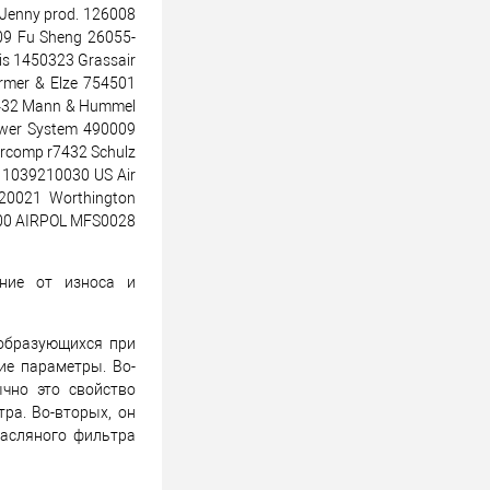
Jenny prod. 126008
09 Fu Sheng 26055-
s 1450323 Grassair
rmer & Elze 754501
7432 Mann & Hummel
wer System 490009
rcomp r7432 Schulz
 1039210030 US Air
20021 Worthington
00 AIRPOL MFS0028
ние от износа и
 образующихся при
ие параметры. Во-
чно это свойство
ра. Во-вторых, он
масляного фильтра