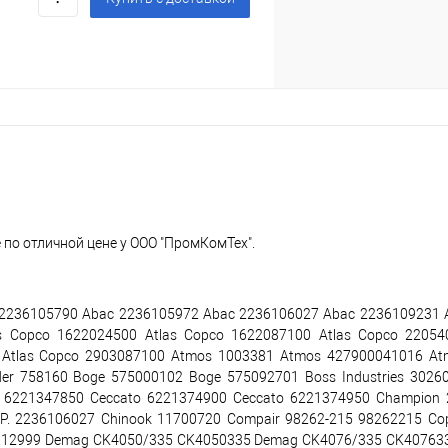
по отличной цене у ООО "ПромКомТех".
2236105790 Abac 2236105972 Abac 2236106027 Abac 2236109231 A
s Copco 1622024500 Atlas Copco 1622087100 Atlas Copco 22054
0 Atlas Copco 2903087100 Atmos 1003381 Atmos 427900041016 A
ider 758160 Boge 575000102 Boge 575092701 Boss Industries 30260
to 6221347850 Ceccato 6221374900 Ceccato 6221374950 Champion
 P. 2236106027 Chinook 11700720 Compair 98262-215 98262215 Co
012999 Demag CK4050/335 CK4050335 Demag CK4076/335 CK407633