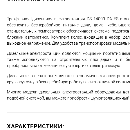
Трехфазная lдизельная электростанция DS 14000 DA ES с э
обеспечить бесперебойное питание дачи, дома, небольшог
отрицательных температурах обеспечивает система подогрев
блоками автоматики. Комплект колес, входящие в набор, де
выходное напряжение. Для удобства транспортировки модель и
Д
изельные электростанции являются мощными портативными и
также используются на строительных площадках и в бы
преобразовывают механическую энергию в электрическую.
Дизельные генераторы являются экономичными электростан
круглосуточную бесперебойную работу за счет отличной систе
Многие модели дизельных электростанций оборудованы вст
подобной системой, вы можете приобрести шумоизоляционный 
ХАРАКТЕРИСТИКИ: