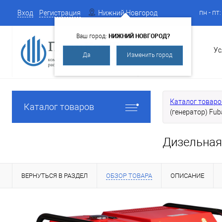
пн - пт
Вход
Регистрация
Нижний Новгород
НИЖНИЙ НОВГОРОД?
Ваш город:
О Компании
Ус
Да
Изменить город
Каталог товаро
Каталог товаров
(генератор) Fub
Дизельная
ВЕРНУТЬСЯ В РАЗДЕЛ
ОБЗОР ТОВАРА
ОПИСАНИЕ