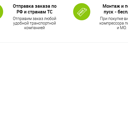
Отправка заказа по
Монтаж и 
РФ и странам ТС
пуск - бес
Отправим заказ любой
При покупке в
удобной транспортной
компрессора п
компанией
и МО.