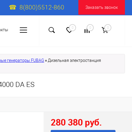
8(800)5512-860
Заказать звонок
0
0
0
акты
ные генераторы FUBAG
Дизельная электростанция
4000 DA ES
280 380 руб.