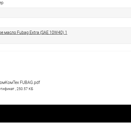
ер
е масло Fubag Extra (SAE 10W40) 1
омКомТех FUBAG.pdf
тификат , 250.57 КБ