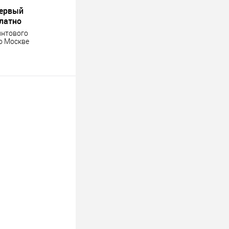
первый
платно
интового
о Москве