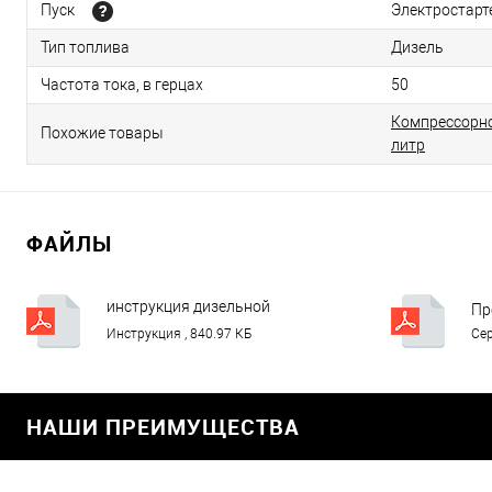
Пуск
Электростарт
Тип топлива
Дизель
Частота тока, в герцах
50
Компрессорно
Похожие товары
литр
ФАЙЛЫ
инструкция дизельной
Пр
электростанции FUBAG DS.pdf
Инструкция , 840.97 КБ
Сер
НАШИ ПРЕИМУЩЕСТВА