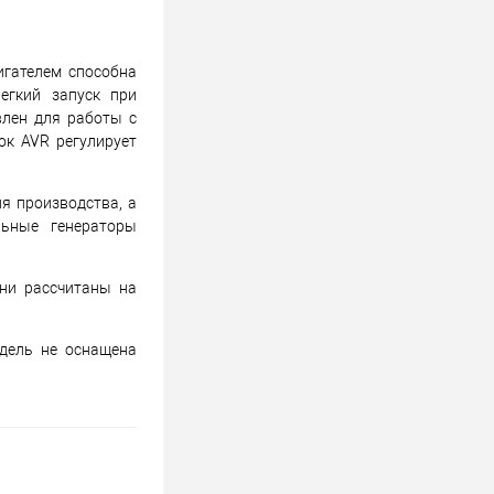
игателем способна
егкий запуск при
влен для работы с
ок AVR регулирует
я производства, а
льные генераторы
они рассчитаны на
дель не оснащена