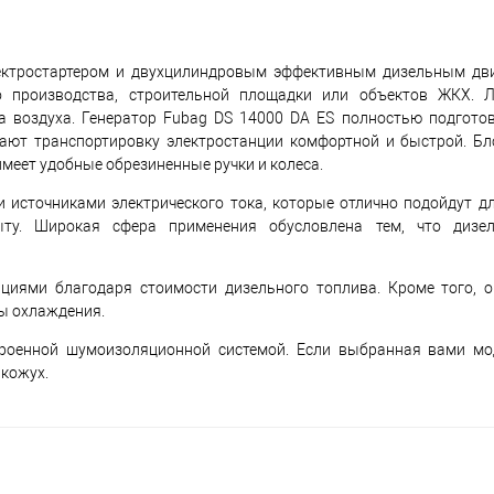
лектростартером и двухцилиндровым эффективным дизельным дв
о производства, строительной площадки или объектов ЖКХ. Л
а воздуха. Генератор Fubag DS 14000 DA ES полностью подгото
лают транспортировку электростанции комфортной и быстрой. Бл
меет удобные обрезиненные ручки и колеса.
сточниками электрического тока, которые отлично подойдут дл
ту. Широкая сфера применения обусловлена тем, что дизе
циями благодаря стоимости дизельного топлива. Кроме того, 
мы охлаждения.
роенной шумоизоляционной системой. Если выбранная вами мо
кожух.