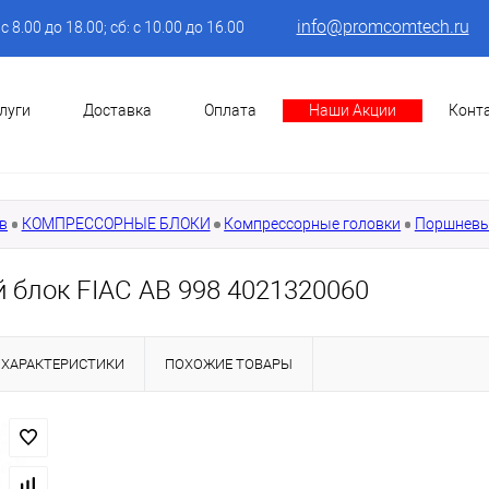
info@promcomtech.ru
: с 8.00 до 18.00; сб: с 10.00 до 16.00
луги
Доставка
Оплата
Наши Акции
Конт
в
КОМПРЕССОРНЫЕ БЛОКИ
Компрессорные головки
Поршневы
 блок FIAC AB 998 4021320060
ХАРАКТЕРИСТИКИ
ПОХОЖИЕ ТОВАРЫ