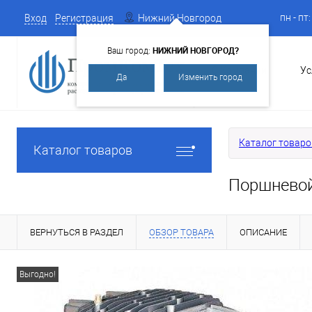
пн - пт
Вход
Регистрация
Нижний Новгород
НИЖНИЙ НОВГОРОД?
Ваш город:
О Компании
Ус
Да
Изменить город
Каталог товаро
Каталог товаров
Поршневой
ВЕРНУТЬСЯ В РАЗДЕЛ
ОБЗОР ТОВАРА
ОПИСАНИЕ
Выгодно!