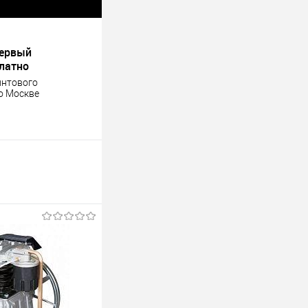
первый
платно
интового
о Москве