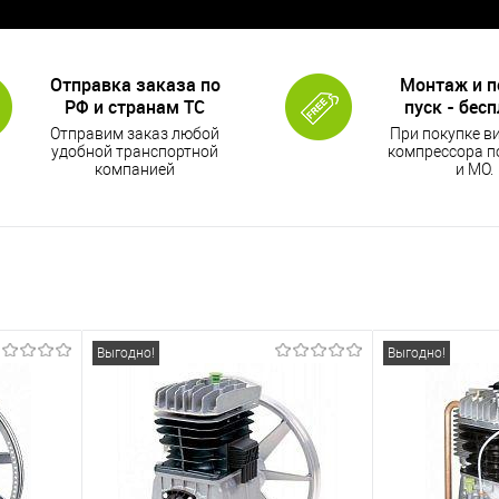
Отправка заказа по
Монтаж и 
РФ и странам ТС
пуск - бес
Отправим заказ любой
При покупке в
удобной транспортной
компрессора п
компанией
и МО.
Выгодно!
Выгодно!