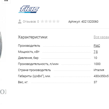
Отзывов: 0
Артикул:
4021320060
Характеристики:
Все хара
Производитель
FIAC
Мощность, кВт
7,5
Давление, бар
10
Производительность, л/мин
1000
Страна-производитель
Италия
Габариты (ШхВхГ), мм.
430x350x5
Вес, кг.
37