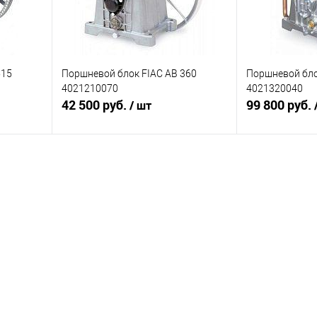
515
Поршневой блок FIAC AB 360
Поршневой бло
4021210070
4021320040
42 500 руб.
99 800 руб.
/ шт
я
Купить
равнению
Купить в 1 клик
К сравнению
Купить в 1 к
оступно
В избранное
В наличии
В избранное