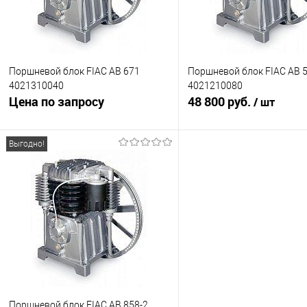
Поршневой блок FIAC AB 671
Поршневой блок FIAC AB 
4021310040
4021210080
Цена по запросу
48 800 руб.
/ шт
Выгодно!
Запросить цену
Подписатьс
Купить в 1 клик
К сравнению
Купить в 1 клик
К с
В избранное
Недоступно
В избранное
Нед
Поршневой блок FIAC AB 858-2