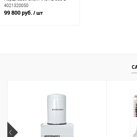
4021320050
99 800 руб.
/ шт
Купить
Купить в 1 клик
К сравнению
В избранное
В наличии
С