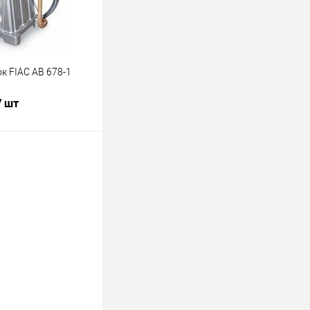
к FIAC AB 678-1
/ шт
Купить
лик
К сравнению
В наличии