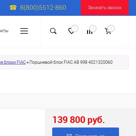
8(800)5512-860
Заказать звонок
0
0
0
акты
е блоки FIAC
Поршневой блок FIAC AB 998 4021320060
139 800 руб.