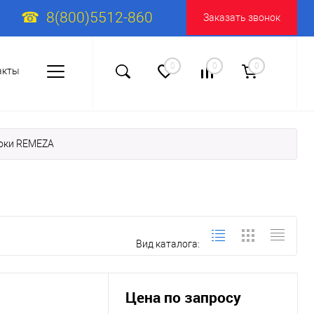
8(800)5512-860
Заказать звонок
0
0
0
акты
оки REMEZA
Вид каталога:
Цена по запросу