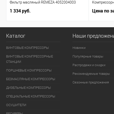
Фильтр масляный REMEZA 4052004003
Компрессорн
1 334 руб.
Цена по з
Каталог
Наши предложен
ВИНТОВЫЕ КОМПРЕССОРЫ
Новинки
ВИНТОВЫЕ КОМПРЕССОРНЫЕ
Популярные товары
СТАНЦИИ
Распродажи и скидки
ПОРШНЕВЫЕ КОМПРЕССОРЫ
Рекомендуемые товары
БЕЗМАСЛЯНЫЕ КОМПРЕССОРЫ
Сезонные предложения
ДИЗЕЛЬНЫЕ КОМПРЕССОРЫ
СПЕЦИАЛЬНЫЕ КОМПРЕССОРЫ
ОСУШИТЕЛИ
РЕСИВЕРЫ