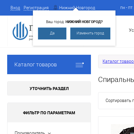
пн - пт
Вход
Регистрация
Нижний Новгород
НИЖНИЙ НОВГОРОД?
Ваш город:
О Компании
Ус
Да
Изменить город
Каталог товаро
Каталог товаров
Спиральн
УТОЧНИТЬ РАЗДЕЛ
Сортировать п
ФИЛЬТР ПО ПАРАМЕТРАМ
Производитель