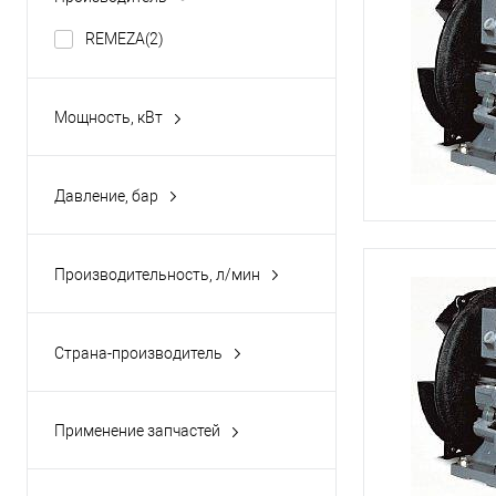
REMEZA
(2)
Мощность, кВт
5,5
(1)
7,5
(1)
Давление, бар
8
(2)
Производительность, л/мин
1210
(1)
1640
(1)
Страна-производитель
Беларусь
(2)
Применение запчастей
для спиральных
компрессоров
(2)