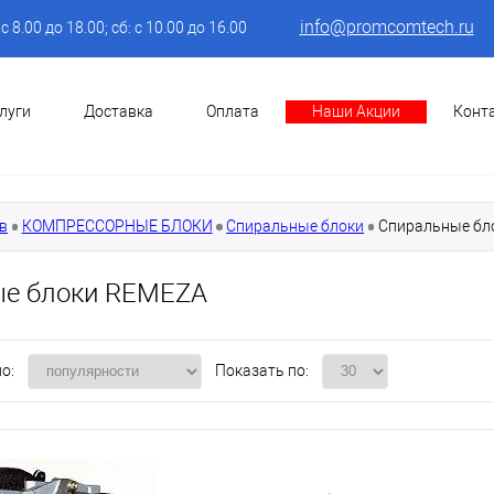
info@promcomtech.ru
: с 8.00 до 18.00; сб: с 10.00 до 16.00
луги
Доставка
Оплата
Наши Акции
Конт
в
КОМПРЕССОРНЫЕ БЛОКИ
Спиральные блоки
Спиральные бл
ые блоки REMEZA
о:
Показать по: