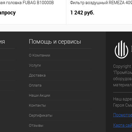
ая головка FUBAG B10000B
Фильтр воздушный REMEZA 40
апросу
1 242 руб.
ия
Помощь и сервисы
О Компании
Услуги
Copyright
"ПромКом
Доставка
оборудов
материалы
Оплата
Наши Акции
Наш адре
Героя Сми
Контакты
Посмотре
Сертификаты
Карта са
Отзывы