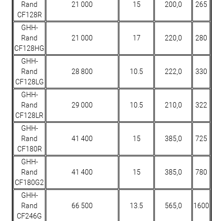
Rand
21 000
15
200,0
265
CF128R
GHH-
Rand
21 000
17
220,0
280
CF128HG
GHH-
Rand
28 800
10.5
222,0
330
CF128LG
GHH-
Rand
29 000
10.5
210,0
322
CF128LR
GHH-
Rand
41 400
15
385,0
725
CF180R
GHH-
Rand
41 400
15
385,0
780
CF180G2
GHH-
Rand
66 500
13.5
565,0
1600
CF246G