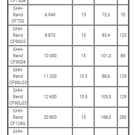
CF75D8
GHH-
Rand
6 940
15
73,3
70
CF75G
GHH-
Rand
8 870
15
85,4
120
CF90G5
GHH-
Rand
10 000
15
101,0
89
CF90D4
GHH-
Rand
11 200
10.5
88,6
129
CF90LG3
GHH-
Rand
12 600
10.5
105,0
129
CF90LG5
GHH-
Rand
20 800
15
198,0
280
CF128G
GHH-