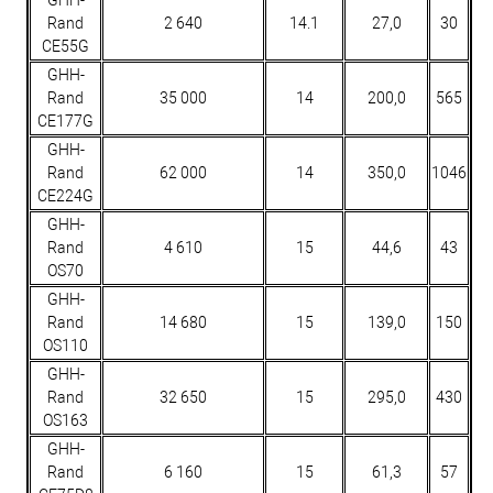
GHH-
Rand
2 640
14.1
27,0
30
CE55G
GHH-
Rand
35 000
14
200,0
565
CE177G
GHH-
Rand
62 000
14
350,0
1046
CE224G
GHH-
Rand
4 610
15
44,6
43
OS70
GHH-
Rand
14 680
15
139,0
150
OS110
GHH-
Rand
32 650
15
295,0
430
OS163
GHH-
Rand
6 160
15
61,3
57