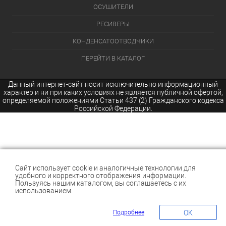
ОСУШИТЕЛИ
РЕСИВЕРЫ
КОНДЕНСАТООТВОДЧИКИ
ПЕРЕЙТИ В КАТАЛОГ
Данный интернет-сайт носит исключительно информационный
характер и ни при каких условиях не является публичной офертой,
определяемой положениями Статьи 437 (2) Гражданского кодекса
Российской Федерации.
Сайт использует cookie и аналогичные технологии для
удобного и корректного отображения информации.
Пользуясь нашим каталогом, вы соглашаетесь с их
использованием.
Подробнее
OK
КОРЗИНА
0