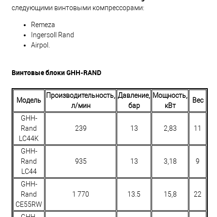
следующими винтовыми компрессорами:
Remeza
Ingersoll Rand
Airpol.
Винтовые блоки GHH-RAND
Производительность,
Давление,
Мощность,
Модель
Вес
л/мин
бар
кВт
GHH-
Rand
239
13
2,83
11
LC44K
GHH-
Rand
935
13
3,18
9
LC44
GHH-
Rand
1 770
13.5
15,8
22
CE55RW