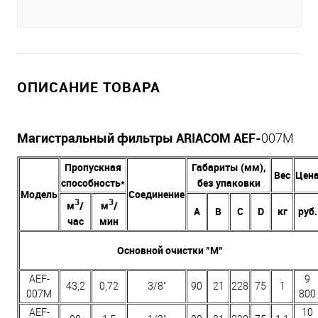
ОПИСАНИЕ ТОВАРА
Магистральный фильтры ARIACOM AEF-
007M
Пропускная
Габариты (мм),
Вес
Цен
способность*
без упаковки
Модель
Соединение
3
3
м
/
м
/
А
В
C
D
кг
руб.
час
мин
Основной очистки "M"
AEF-
9
43,2
0,72
3/8"
90
21
228
75
1
007M
800
AEF-
10