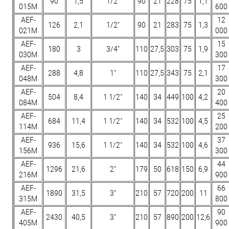
90
1,5
1/2"
90
21
228
75
1,1
015M
600
AEF-
12
126
2,1
1/2"
90
21
283
75
1,3
021M
000
AEF-
15
180
3
3/4"
110
27,5
303
75
1,9
030M
300
AEF-
17
288
4,8
1"
110
27,5
343
75
2,1
048M
300
AEF-
20
504
8,4
1 1/2"
140
34
449
100
4,2
084M
400
AEF-
25
684
11,4
1 1/2"
140
34
532
100
4,5
114M
200
AEF-
37
936
15,6
1 1/2"
140
34
532
100
4,6
156M
300
AEF-
44
1296
21,6
2"
179
50
618
150
6,9
216M
900
AEF-
66
1890
31,5
3"
210
57
720
200
11
315M
800
AEF-
90
2430
40,5
3"
210
57
890
200
12,6
405M
900