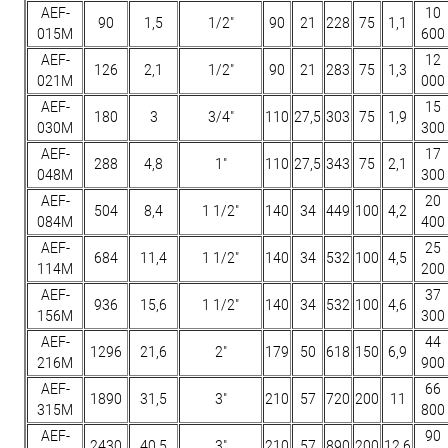
AEF-
10
90
1,5
1/2"
90
21
228
75
1,1
015M
600
AEF-
12
126
2,1
1/2"
90
21
283
75
1,3
021M
000
AEF-
15
180
3
3/4"
110
27,5
303
75
1,9
030M
300
AEF-
17
288
4,8
1"
110
27,5
343
75
2,1
048M
300
AEF-
20
504
8,4
1 1/2"
140
34
449
100
4,2
084M
400
AEF-
25
684
11,4
1 1/2"
140
34
532
100
4,5
114M
200
AEF-
37
936
15,6
1 1/2"
140
34
532
100
4,6
156M
300
AEF-
44
1296
21,6
2"
179
50
618
150
6,9
216M
900
AEF-
66
1890
31,5
3"
210
57
720
200
11
315M
800
AEF-
90
2430
40,5
3"
210
57
890
200
12,6