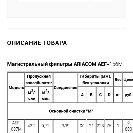
ОПИСАНИЕ ТОВАРА
Магистральный фильтры ARIACOM AEF-
156M
Пропускная
Габариты (мм),
Вес
Цен
способность*
без упаковки
Модель
Соединение
3
3
м
/
м
/
А
В
C
D
кг
руб.
час
мин
Основной очистки "M"
AEF-
9
43,2
0,72
3/8"
90
21
228
75
1
007M
800