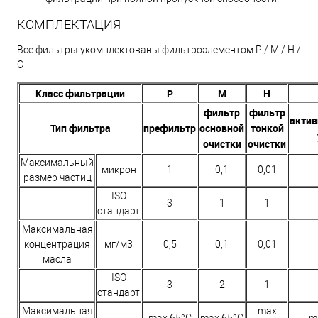
КОМПЛЕКТАЦИЯ
Все фильтры укомплектованы фильтроэлементом P / M / H /
C
Класс фильтрации
P
M
H
фильтр
фильтр
акти
Тип фильтра
префильтр
основной
тонкой
очистки
очистки
Максимальный
микрон
1
0,1
0,01
размер частиц
ISO
3
1
1
стандарт
Максимальная
концентрация
мг/м3
0,5
0,1
0,01
масла
ISO
3
2
1
стандарт
Максимальная
max
max 65°C
max 65°C
m