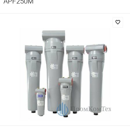
APF250М