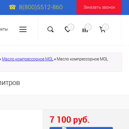
8(800)5512-860
Заказать звонок
0
0
0
акты
Масло компрессорное MOL
Масло компрессорное MOL
литров
7 100 руб.