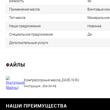
Вязкость
46
Применение масла
Винтовые ко
Тип масла
Минеральное
Наши предложения
Новинка
Специальное предложение
Да
Дополнительные услуги
ФАЙЛЫ
Компрессорные масла_ЕАЭС N RU
Д-HU.РА01.В.44751_30.07.2021.pdf
Инструкция , 304.54 КБ
НАШИ ПРЕИМУЩЕСТВА