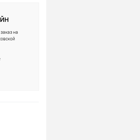
АЙН
заказ на
ковской
е