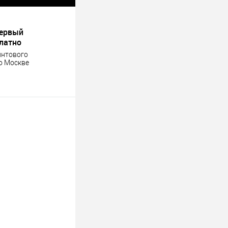
первый
платно
интового
о Москве