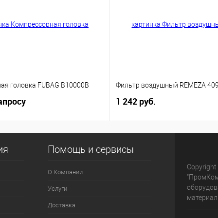
ая головка FUBAG B10000B
Фильтр воздушный REMEZA 40
апросу
1 242 руб.
ия
Помощь и сервисы
Copyright
О Компании
"ПромКом
оборудов
Услуги
материалы
Доставка