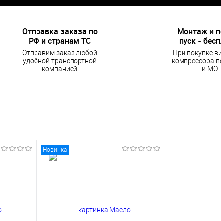
Отправка заказа по
Монтаж и 
РФ и странам ТС
пуск - бес
Отправим заказ любой
При покупке в
удобной транспортной
компрессора п
компанией
и МО.
Новинка