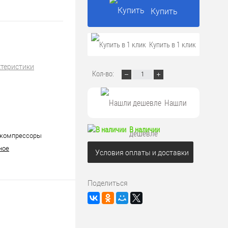
Купить
Купить в 1 клик
ктеристики
Кол-во:
Нашли
В наличии
дешевле
 компрессоры
ное
Условия оплаты и доставки
Поделиться