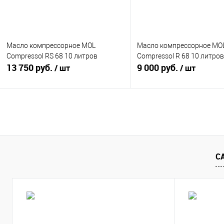
Масло компрессорное MOL
Масло компрессорное MO
Compressol RS 68 10 литров
Compressol R 68 10 литров
13 750 руб.
9 000 руб.
/ шт
/ шт
Купить
Подп
Купить в 1 клик
К сравнению
Купить в 1 клик
К сра
В избранное
В
В избранное
Недос
С
наличии