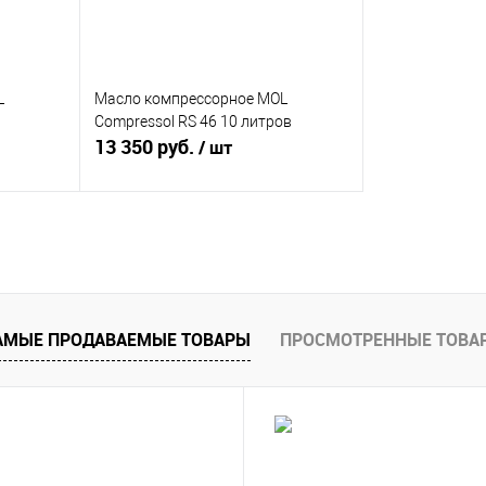
L
Масло компрессорное MOL
Compressol RS 46 10 литров
13 350 руб.
/ шт
исаться
Купить
внению
Купить в 1 клик
К сравнению
тупно
В избранное
В
АМЫЕ ПРОДАВАЕМЫЕ ТОВАРЫ
ПРОСМОТРЕННЫЕ ТОВА
наличии