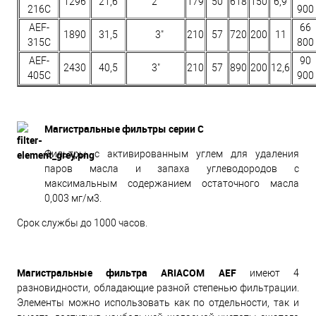
1296
21,6
2"
179
50
618
150
6,9
216C
900
AEF-
66
1890
31,5
3"
210
57
720
200
11
315C
800
AEF-
90
2430
40,5
3"
210
57
890
200
12,6
405C
900
Магистральные фильтры серии C
Фильтры с активированным углем для удаления
паров масла и запаха углеводородов с
максимальным содержанием остаточного масла
0,003 мг/м3.
Срок службы до 1000 часов.
Магистральные фильтра ARIACOM AEF
имеют 4
разновидности, обладающие разной степенью фильтрации.
Элементы можно использовать как по отдельности, так и