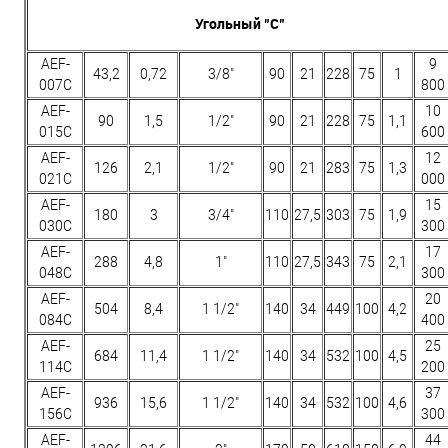
Угольный "C"
AEF-
9
43,2
0,72
3/8"
90
21
228
75
1
007C
800
AEF-
10
90
1,5
1/2"
90
21
228
75
1,1
015C
600
AEF-
12
126
2,1
1/2"
90
21
283
75
1,3
021C
000
AEF-
15
180
3
3/4"
110
27,5
303
75
1,9
030C
300
AEF-
17
288
4,8
1"
110
27,5
343
75
2,1
048C
300
AEF-
20
504
8,4
1 1/2"
140
34
449
100
4,2
084C
400
AEF-
25
684
11,4
1 1/2"
140
34
532
100
4,5
114C
200
AEF-
37
936
15,6
1 1/2"
140
34
532
100
4,6
156C
300
AEF-
44