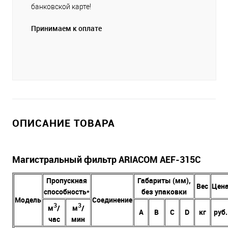
банковской карте!
Принимаем к оплате
ОПИСАНИЕ ТОВАРА
Магистральный фильтр ARIACOM AEF-315C
Пропускная
Габариты (мм),
Вес
Цен
способность*
без упаковки
Модель
Соединение
3
3
м
/
м
/
А
В
C
D
кг
руб.
час
мин