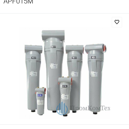
APF015М