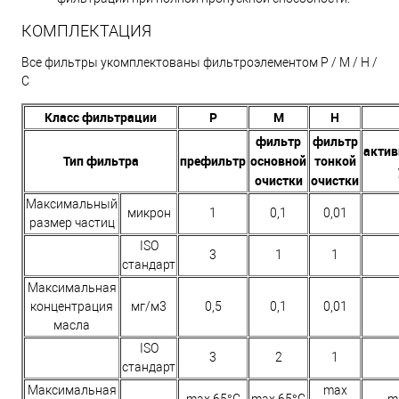
КОМПЛЕКТАЦИЯ
Все фильтры укомплектованы фильтроэлементом P / M / H /
C
Класс фильтрации
P
M
H
фильтр
фильтр
акти
Тип фильтра
префильтр
основной
тонкой
очистки
очистки
Максимальный
микрон
1
0,1
0,01
размер частиц
ISO
3
1
1
стандарт
Максимальная
концентрация
мг/м3
0,5
0,1
0,01
масла
ISO
3
2
1
стандарт
Максимальная
max
max 65°C
max 65°C
m