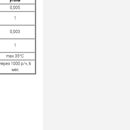
0,005
1
0,003
1
max 35°C
Через 1000 р/ч, 6
мес