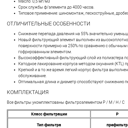
Масло: 0,5 мг/м3
Срок службы ф/элемента до 4000 часов.
Типовое применение: шиномонтаж, пескоструйные, дробе
ОТЛИЧИТЕЛЬНЫЕ ОСОБЕННОСТИ
Снижение перепада давления на 55% значительно уменьша
Новый фильтрующий элемент выполнен из высокоплотно
поверхности примерно на 250% по сравнению с обычным 
гофрированным элементом.
Высокоэффективный фильтрующий слой из полиэстера по
Катодное лакирование корпуса методом окунания (KTL) 
Крепкий и в то же время легкий корпус фильтра выполне
обслуживание.
Оптимальная длина и диаметр способствуют снижению пе
КОМПЛЕКТАЦИЯ
Все фильтры укомплектованы фильтроэлементом P / M / H / C
Класс фильтрации
P
Тип фильтра
префильтр