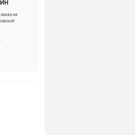
АЙН
заказ на
ковской
е