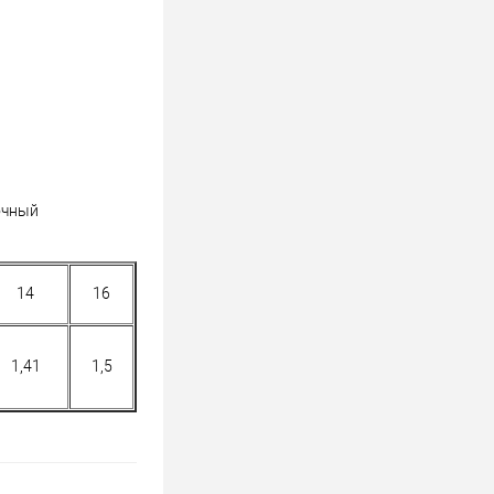
очный
14
16
1,41
1,5