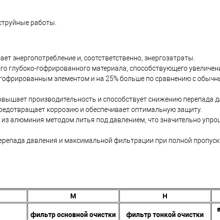
струйные работы.
ет энергопотребление и, соотстветственно, энергозатраты.
го глубоко-гофрированного материала, способствующего увеличе
гофрированным элементом и на 25% больше по сравнению с обычн
вышает производительность и способствует снижению перепада д
предотвращает коррозию и обеспечивает оптимальную защиту.
н из алюминия методом литья под давлением, что значительно упро
репада давления и максимальной фильтрации при полной пропуск
M
H
фильтр основной очистки
фильтр тонкой очистки