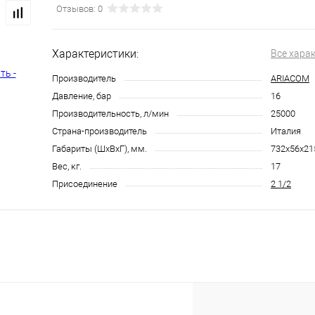
Отзывов: 0
Характеристики:
Все хара
Производитель
ARIACOM
Давление, бар
16
Производительность, л/мин
25000
Страна-производитель
Италия
Габариты (ШхВхГ), мм.
732х56х21
Вес, кг.
17
Присоединение
2 1/2