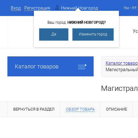
пн - пт
Вход
Регистрация
Нижний Новгород
НИЖНИЙ НОВГОРОД?
Ваш город:
О Компании
Ус
Да
Изменить город
Каталог товаро
Каталог товаров
Магистральный
Магистрал
ВЕРНУТЬСЯ В РАЗДЕЛ
ОБЗОР ТОВАРА
ОПИСАНИЕ