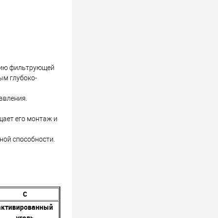
нию фильтрующей
ым глубоко-
авления.
щает его монтаж и
ной способности.
C
активированный
уголь