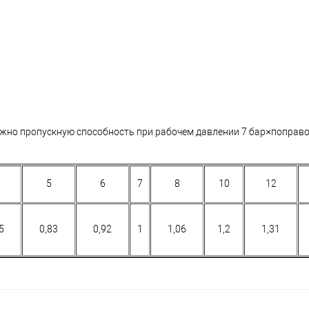
ужно пропускную способность при рабочем давлении 7 бар×поправ
5
6
7
8
10
12
5
0,83
0,92
1
1,06
1,2
1,31