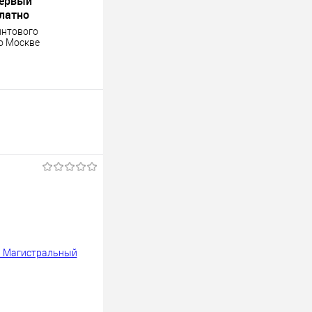
первый
платно
интового
о Москве