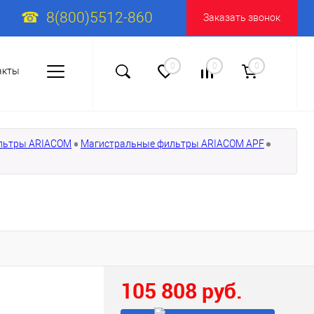
8(800)5512-860
Заказать звонок
0
0
0
акты
льтры ARIACOM
Магистральные фильтры ARIACOM APF
105 808 руб.