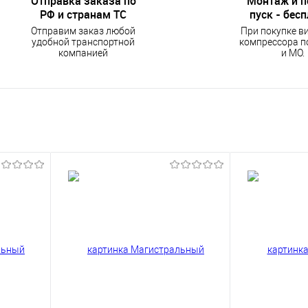
Отправка заказа по
Монтаж и 
РФ и странам ТС
пуск - бес
Отправим заказ любой
При покупке в
удобной транспортной
компрессора п
компанией
и МО.