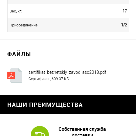
17
Вес, кг.
1/2
Присоединение
ФАЙЛЫ
sertifikat_bezhetskiy_zavod_aso2018.pdf
Сертификат , 609.37 КБ
НАШИ ПРЕИМУЩЕСТВА
Собственная служба
доставки