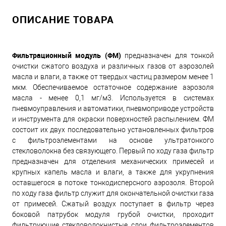
ОПИСАНИЕ ТОВАРА
Фильтрационный модуль (ФМ)
предназначен для тонкой
очистки сжатого воздуха и различных газов от аэрозолей
масла и влаги, а также от твердых частиц размером менее 1
мкм. Обеспечиваемое остаточное содержание аэрозоля
масла - менее 0,1 мг/м3. Используется в системах
пневмоуправления и автоматики, пневмоприводе устройств
и инструмента для окраски поверхностей распылением. ФМ
состоит их двух последовательно установленных фильтров
с фильтроэлементами на основе ультратонкого
стекловолокна без связующего. Первый по ходу газа фильтр
предназначен для отделения механических примесей и
крупных капель масла и влаги, а также для укрупнения
оставшегося в потоке тонкодисперсного аэрозоля. Второй
по ходу газа фильтр служит для окончательной очистки газа
от примесей. Сжатый воздух поступает в фильтр через
боковой патрубок модуля грубой очистки, проходит
фильтрующие стекловолокнистые слои фильтроэлементов